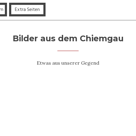
rspringen
lm
Extra Seiten
▼
▼
Bilder aus dem Chiemgau
Etwas aus unserer Gegend