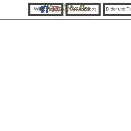
Direkt zum Seiteninhalt
Menü übe
Willkommen
Das Angebot
Bilder und Fi
▼
Trachtenfest
Dorfleben
Dorfmusik
Hochfeln
Niklauskapelle